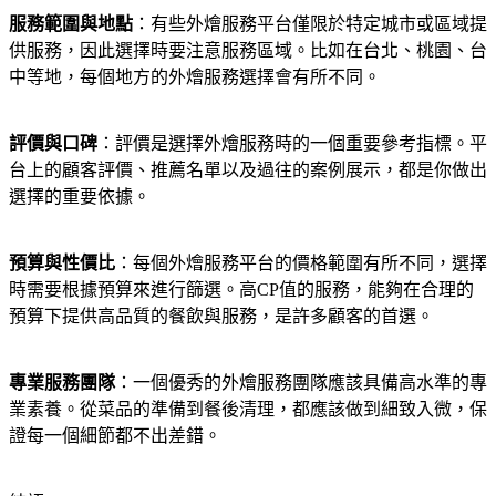
服務範圍與地點
：有些外燴服務平台僅限於特定城市或區域提
供服務，因此選擇時要注意服務區域。比如在台北、桃園、台
中等地，每個地方的外燴服務選擇會有所不同。
評價與口碑
：評價是選擇外燴服務時的一個重要參考指標。平
台上的顧客評價、推薦名單以及過往的案例展示，都是你做出
選擇的重要依據。
預算與性價比
：每個外燴服務平台的價格範圍有所不同，選擇
時需要根據預算來進行篩選。高CP值的服務，能夠在合理的
預算下提供高品質的餐飲與服務，是許多顧客的首選。
專業服務團隊
：一個優秀的外燴服務團隊應該具備高水準的專
業素養。從菜品的準備到餐後清理，都應該做到細致入微，保
證每一個細節都不出差錯。