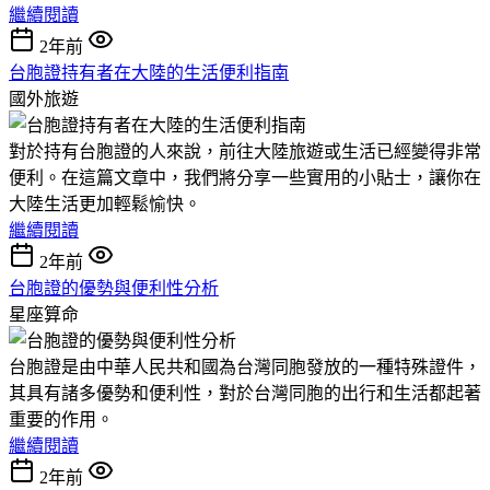
繼續閱讀
2年前
台胞證持有者在大陸的生活便利指南
國外旅遊
對於持有台胞證的人來說，前往大陸旅遊或生活已經變得非常
便利。在這篇文章中，我們將分享一些實用的小貼士，讓你在
大陸生活更加輕鬆愉快。
繼續閱讀
2年前
台胞證的優勢與便利性分析
星座算命
台胞證是由中華人民共和國為台灣同胞發放的一種特殊證件，
其具有諸多優勢和便利性，對於台灣同胞的出行和生活都起著
重要的作用。
繼續閱讀
2年前