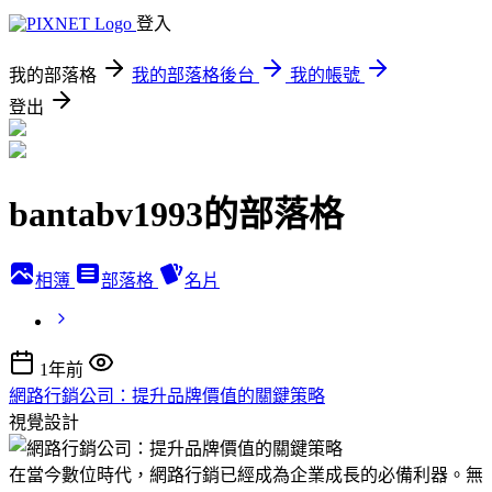
登入
我的部落格
我的部落格後台
我的帳號
登出
bantabv1993的部落格
相簿
部落格
名片
1年前
網路行銷公司：提升品牌價值的關鍵策略
視覺設計
在當今數位時代，網路行銷已經成為企業成長的必備利器。無