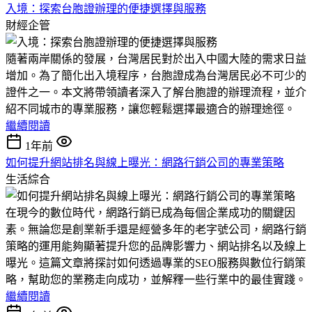
入境：探索台胞證辦理的便捷選擇與服務
財經企管
隨著兩岸關係的發展，台灣居民對於出入中國大陸的需求日益
增加。為了簡化出入境程序，台胞證成為台灣居民必不可少的
證件之一。本文將帶領讀者深入了解台胞證的辦理流程，並介
紹不同城市的專業服務，讓您輕鬆選擇最適合的辦理途徑。
繼續閱讀
1年前
如何提升網站排名與線上曝光：網路行銷公司的專業策略
生活綜合
在現今的數位時代，網路行銷已成為每個企業成功的關鍵因
素。無論您是創業新手還是經營多年的老字號公司，網路行銷
策略的運用能夠顯著提升您的品牌影響力、網站排名以及線上
曝光。這篇文章將探討如何透過專業的SEO服務與數位行銷策
略，幫助您的業務走向成功，並解釋一些行業中的最佳實踐。
繼續閱讀