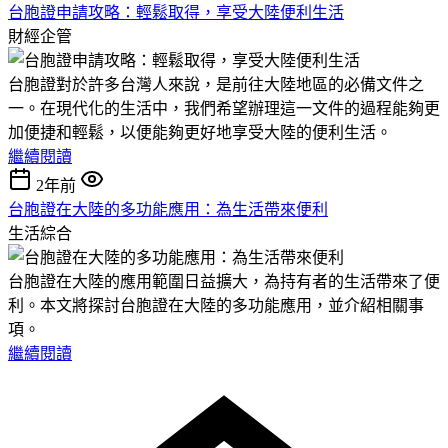
台胞證申請攻略：輕鬆取得，享受大陸便利生活
財經企管
台胞證對於許多台灣人來說，是前往大陸地區的必備文件之
一。在現代化的生活中，我們希望辦理這一文件的過程能夠更
加便捷和輕鬆，以便能夠更好地享受大陸的便利生活。
繼續閱讀
2年前
台胞證在大陸的多功能應用：為生活帶來便利
生活綜合
台胞證在大陸的應用範圍日益擴大，為持有者的生活帶來了便
利。本文將探討台胞證在大陸的多功能應用，並介紹相關事
項。
繼續閱讀